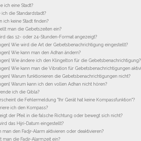
ne ich eine Stadt?
 ich die Standardstadt?
 ich keine Stadt finden?
tellt man die Gebetszeiten ein?
wird das 12- oder 24-Stunden-Format angezeigt?
ngen] Wie wird die Art der Gebetsbenachrichtigung eingestellt?
ungen] Wie kann man den Adhan ändern?
ngen] Wie ändere ich den Klingelton für die Gebetsbenachrichtigung?
ngen] Wie kann man die Vibration für Gebetsbenachrichtigungen aktiv
ngen] Warum funktionieren die Gebetsbenachrichtigungen nicht?
ngen] Warum kann ich den vollen Adhan nicht hören?
wende ich die Qibla?
rscheint die Fehlermeldung "Ihr Gerät hat keine Kompassfunktion"?
ibriere ich den Kompass?
igt der Pfeil in die falsche Richtung oder bewegt sich nicht?
ird das Hijri-Datum eingestellt?
n man den Fadjr-Alarm aktivieren oder deaktivieren?
lt man die Fadjr-Alarmzeit ein?