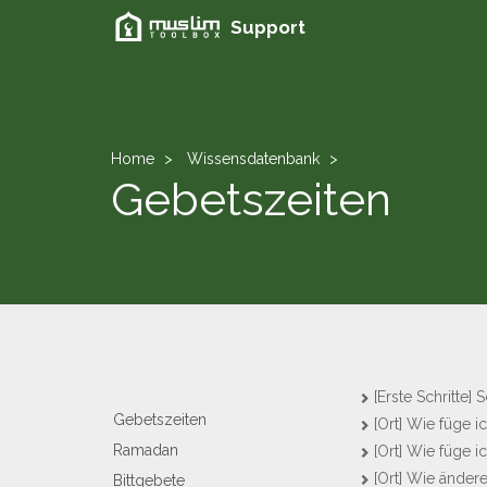
Support
Home
Wissensdatenbank
Gebetszeiten
[Erste Schritte]
Gebetszeiten
[Ort] Wie füge i
Ramadan
[Ort] Wie füge 
[Ort] Wie ändere
Bittgebete