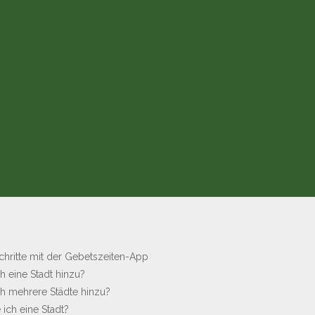
 Schritte mit der Gebetszeiten-App
ch eine Stadt hinzu?
ich mehrere Städte hinzu?
 ich eine Stadt?