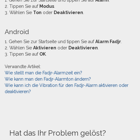
1. Gehen Sie zur Startseite und tippen Sie auf
Alarm
.
2. Tippen Sie auf
Modus
.
3. Wählen Sie
Ton
oder
Deaktivieren
.
​Android
1. Gehen Sie zur Startseite und tippen Sie auf
Alarm Fadjr
.
2. Wählen Sie
Aktivieren
oder
Deaktivieren
.
3. Tippen Sie auf
OK
.
Verwandte Artikel:
Wie stellt man die Fadjr-Alarmzeit ein?
Wie kann man den Fadjr-Alarmton ändern?
Wie kann ich die Vibration für den Fadjr-Alarm aktivieren oder
deaktivieren?
Hat das Ihr Problem gelöst?