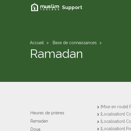
Support
Accueil
Base de connaissances
Ramadan
[Mise en route]
Heures de prières
[Localisation] 
Ramadan
[Localisation] 
[Localisation] P
Doua