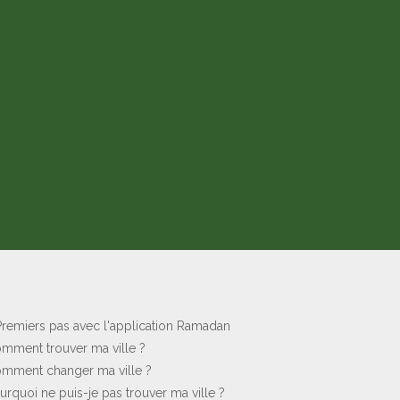
 Premiers pas avec l'application Ramadan
Comment trouver ma ville ?
Comment changer ma ville ?
ourquoi ne puis-je pas trouver ma ville ?