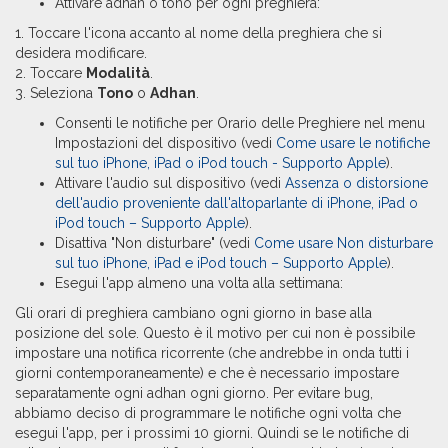
Attivare adhan o tono per ogni preghiera:
1. Toccare l'icona accanto al nome della preghiera che si
desidera modificare.
2. Toccare
Modalità
.
3. Seleziona
Tono
o
Adhan
.
Consenti le notifiche per Orario delle Preghiere nel menu
Impostazioni del dispositivo (vedi
Come usare le notifiche
sul tuo iPhone, iPad o iPod touch - Supporto Apple
).
Attivare l'audio sul dispositivo (vedi
Assenza o distorsione
dell'audio proveniente dall'altoparlante di iPhone, iPad o
iPod touch – Supporto Apple
).
Disattiva "Non disturbare" (vedi
Come usare Non disturbare
sul tuo iPhone, iPad e iPod touch – Supporto Apple
).
Esegui l'app almeno una volta alla settimana:
Gli orari di preghiera cambiano ogni giorno in base alla
posizione del sole. Questo è il motivo per cui non è possibile
impostare una notifica ricorrente (che andrebbe in onda tutti i
giorni contemporaneamente) e che è necessario impostare
separatamente ogni adhan ogni giorno. Per evitare bug,
abbiamo deciso di programmare le notifiche ogni volta che
esegui l'app, per i prossimi 10 giorni. Quindi se le notifiche di