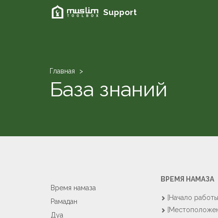
Support
Главная
База знаний
ВРЕМЯ НАМАЗА
Время намаза
[Начало работы
Рамадан
[Местоположен
Дуа