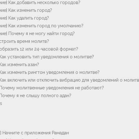
ие] Как добавить несколько городов?
ие] Как изменить город?
ие] Как удалить город?
ие] Как изменить город по умолчанию?
ие] Почему я не могу найти город?
астроить время молитв?
тобразить 12 или 24-часовой формат?
Как установить тип уведомления о молитве?
Как изменить азан?
 Как изменить рингтон уведомления о молитве?
 Как включить или отключить вибрацию для уведомлений о молит
 Почему молитвенные уведомления не работают?
Почему я не слышу полного адан?
s
] Начните с приложения Рамадан