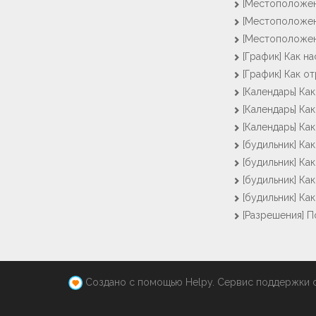
[Местоположен
[Местоположен
[Местоположен
[График] Как н
[График] Как о
[Календарь] Ка
[Календарь] Ка
[Календарь] Ка
[будильник] Ка
[будильник] Ка
[будильник] Ка
[будильник] Ка
[Разрешения] 
Создано с помощью Helpy. Сервис поддержки 