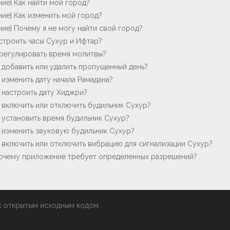
ие] Как найти мой город?
ие] Как изменить мой город?
ие] Почему я не могу найти свой город?
астроить часы Сухyр и Ифтар?
трегулировать время молитвы?
к добавить или удалить пропущенный день?
к изменить дату начала Рамадана?
к настроить дату Хиджри?
к включить или отключить будильник Сухур?
к установить время будильник Сухур?
к изменить звуковую будильник Сухур?
к включить или отключить вибрацию для сигнализации Сухур?
Почему приложение требует определенных разрешений?
с открытым исходным кодом.