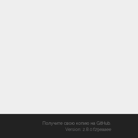
Получите свою копию на GitHub
.
Version: 2.8.0:f29eaaee