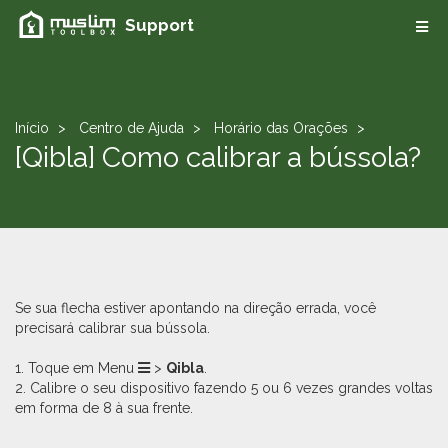
Support
Início
Centro de Ajuda
Horário das Orações
[Qibla] Como calibrar a bússola?
Se sua flecha estiver apontando na direção errada, você
precisará calibrar sua bússola.
1. Toque em Menu
>
Qibla
.
2. Calibre o seu dispositivo fazendo 5 ou 6 vezes grandes voltas
em forma de 8 à sua frente.