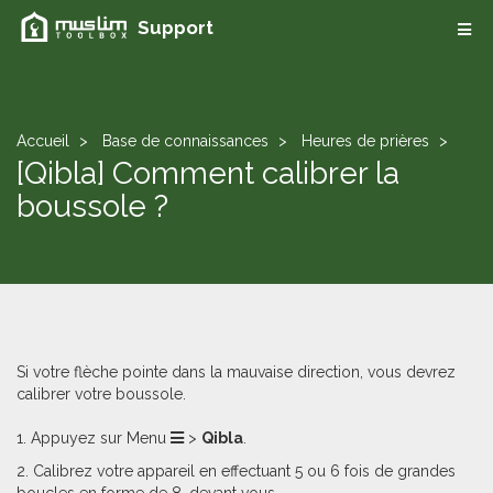
Support
Accueil
Base de connaissances
Heures de prières
[Qibla] Comment calibrer la
boussole ?
Si votre flèche pointe dans la mauvaise direction, vous devrez
calibrer votre boussole.
1. Appuyez sur Menu
>
Qibla
.
2. Calibrez votre appareil en effectuant 5 ou 6 fois de grandes