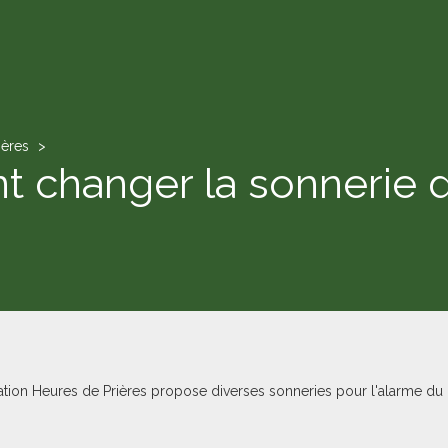
ières
changer la sonnerie de
ation Heures de Prières propose diverses sonneries pour l'alarme du F